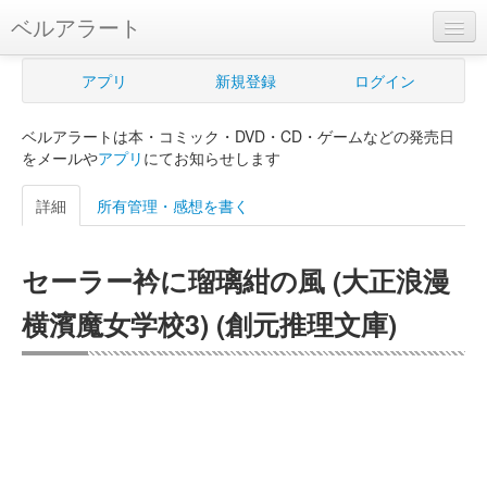
ベルアラート
ベルアラートとは
アプリ
新規登録
ログイン
ヘルプ
ベルアラートは本・コミック・DVD・CD・ゲームなどの発売日
新規登録
をメールや
アプリ
にてお知らせします
ログイン
詳細
所有管理・感想を書く
Myカレンダー
セーラー衿に瑠璃紺の風 (大正浪漫
購入管理
横濱魔女学校3) (創元推理文庫)
Myシェルフ
プレミアム