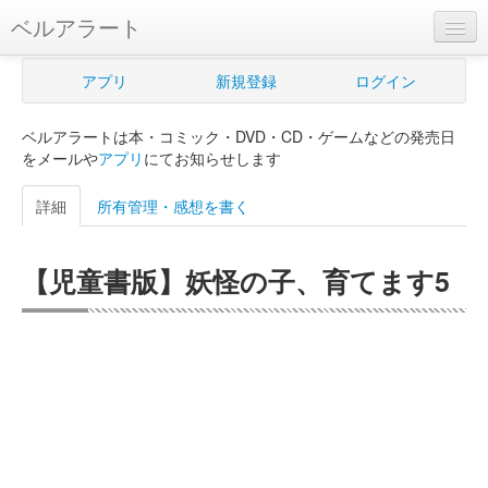
ベルアラート
ベルアラートとは
アプリ
新規登録
ログイン
ヘルプ
ベルアラートは本・コミック・DVD・CD・ゲームなどの発売日
新規登録
をメールや
アプリ
にてお知らせします
ログイン
詳細
所有管理・感想を書く
Myカレンダー
【児童書版】妖怪の子、育てます5
購入管理
Myシェルフ
プレミアム