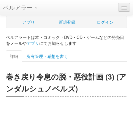
ベルアラート
ベルアラートとは
アプリ
新規登録
ログイン
ヘルプ
ベルアラートは本・コミック・DVD・CD・ゲームなどの発売日
新規登録
をメールや
アプリ
にてお知らせします
ログイン
詳細
所有管理・感想を書く
Myカレンダー
巻き戻り令息の脱・悪役計画 (3) (ア
購入管理
ンダルシュノベルズ)
Myシェルフ
プレミアム