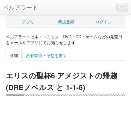
ベルアラート
ベルアラートとは
アプリ
新規登録
ログイン
ヘルプ
ベルアラートは本・コミック・DVD・CD・ゲームなどの発売日
新規登録
をメールや
アプリ
にてお知らせします
ログイン
詳細
所有管理・感想を書く
Myカレンダー
エリスの聖杯6 アメジストの帰趨
購入管理
(DREノベルス と 1-1-6)
Myシェルフ
プレミアム