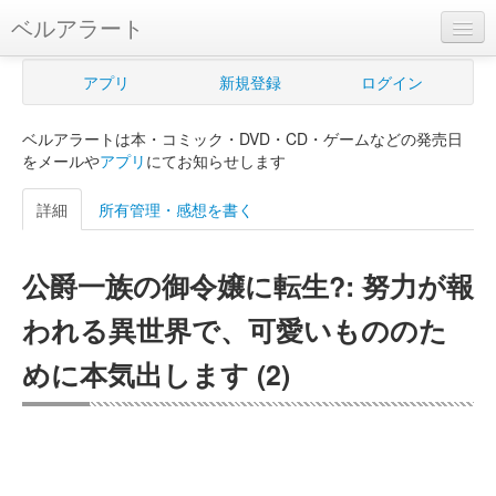
ベルアラート
ベルアラートとは
アプリ
新規登録
ログイン
ヘルプ
ベルアラートは本・コミック・DVD・CD・ゲームなどの発売日
新規登録
をメールや
アプリ
にてお知らせします
ログイン
詳細
所有管理・感想を書く
Myカレンダー
公爵一族の御令嬢に転生?: 努力が報
購入管理
われる異世界で、可愛いもののた
Myシェルフ
めに本気出します (2)
プレミアム