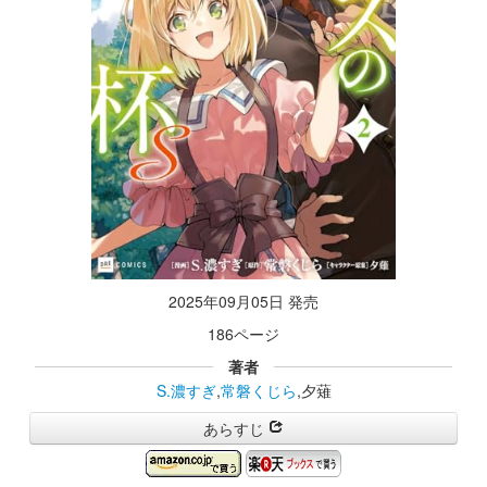
2025年09月05日 発売
186ページ
著者
S.濃すぎ
,
常磐くじら
,夕薙
あらすじ