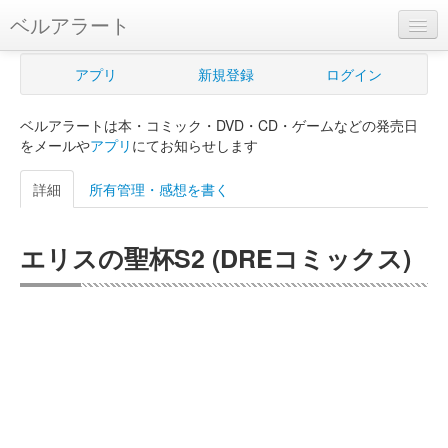
ベルアラート
ベルアラートとは
アプリ
新規登録
ログイン
ヘルプ
ベルアラートは本・コミック・DVD・CD・ゲームなどの発売日
新規登録
をメールや
アプリ
にてお知らせします
ログイン
詳細
所有管理・感想を書く
Myカレンダー
エリスの聖杯S2 (DREコミックス)
購入管理
Myシェルフ
プレミアム