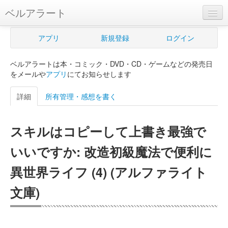
ベルアラート
ベルアラートとは
アプリ
新規登録
ログイン
ヘルプ
ベルアラートは本・コミック・DVD・CD・ゲームなどの発売日
新規登録
をメールや
アプリ
にてお知らせします
ログイン
詳細
所有管理・感想を書く
Myカレンダー
スキルはコピーして上書き最強で
購入管理
いいですか: 改造初級魔法で便利に
Myシェルフ
異世界ライフ (4) (アルファライト
プレミアム
文庫)