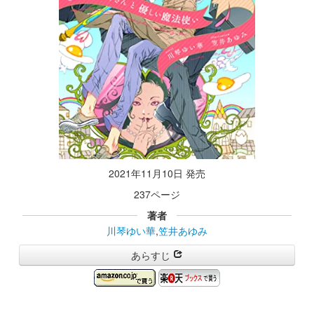
2021年11月10日 発売
237ページ
著者
川琴ゆい華
,
笠井あゆみ
あらすじ