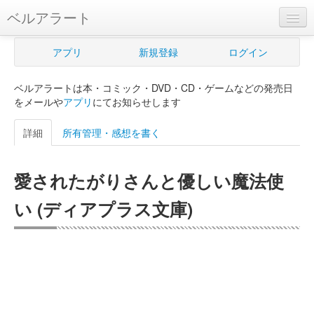
ベルアラート
ベルアラートとは
アプリ
新規登録
ログイン
ヘルプ
ベルアラートは本・コミック・DVD・CD・ゲームなどの発売日
新規登録
をメールや
アプリ
にてお知らせします
ログイン
詳細
所有管理・感想を書く
Myカレンダー
愛されたがりさんと優しい魔法使
購入管理
い (ディアプラス文庫)
Myシェルフ
プレミアム