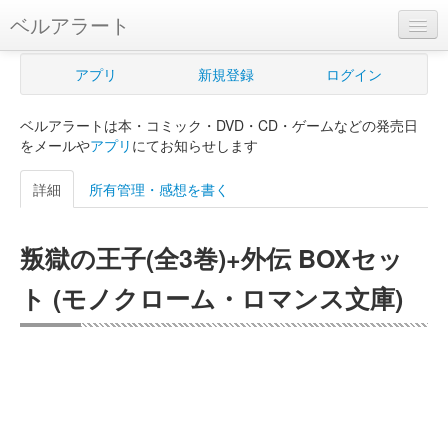
ベルアラート
ベルアラートとは
アプリ
新規登録
ログイン
ヘルプ
ベルアラートは本・コミック・DVD・CD・ゲームなどの発売日
新規登録
をメールや
アプリ
にてお知らせします
ログイン
詳細
所有管理・感想を書く
Myカレンダー
叛獄の王子(全3巻)+外伝 BOXセッ
購入管理
ト (モノクローム・ロマンス文庫)
Myシェルフ
プレミアム