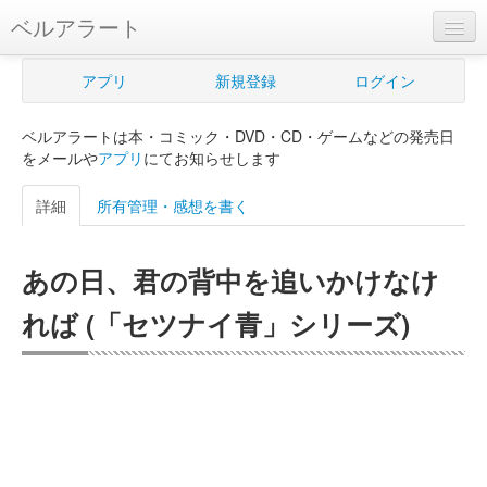
ベルアラート
ベルアラートとは
アプリ
新規登録
ログイン
ヘルプ
ベルアラートは本・コミック・DVD・CD・ゲームなどの発売日
新規登録
をメールや
アプリ
にてお知らせします
ログイン
詳細
所有管理・感想を書く
Myカレンダー
あの日、君の背中を追いかけなけ
購入管理
れば (「セツナイ青」シリーズ)
Myシェルフ
プレミアム