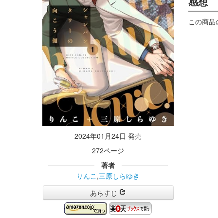
感想
この商品
2024年01月24日 発売
272ページ
著者
りんこ
,
三原しらゆき
あらすじ