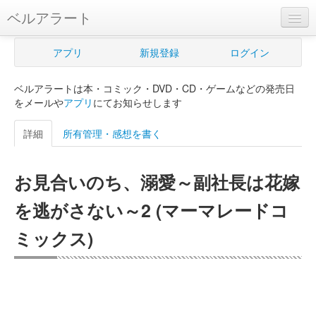
ベルアラート
ベルアラートとは
アプリ
新規登録
ログイン
ヘルプ
ベルアラートは本・コミック・DVD・CD・ゲームなどの発売日
新規登録
をメールや
アプリ
にてお知らせします
ログイン
詳細
所有管理・感想を書く
Myカレンダー
お見合いのち、溺愛～副社長は花嫁
購入管理
を逃がさない～2 (マーマレードコ
Myシェルフ
ミックス)
プレミアム