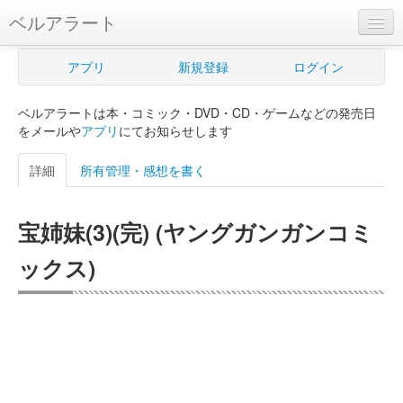
ベルアラート
ベルアラートとは
アプリ
新規登録
ログイン
ヘルプ
ベルアラートは本・コミック・DVD・CD・ゲームなどの発売日
新規登録
をメールや
アプリ
にてお知らせします
ログイン
詳細
所有管理・感想を書く
Myカレンダー
宝姉妹(3)(完) (ヤングガンガンコミ
購入管理
ックス)
Myシェルフ
プレミアム