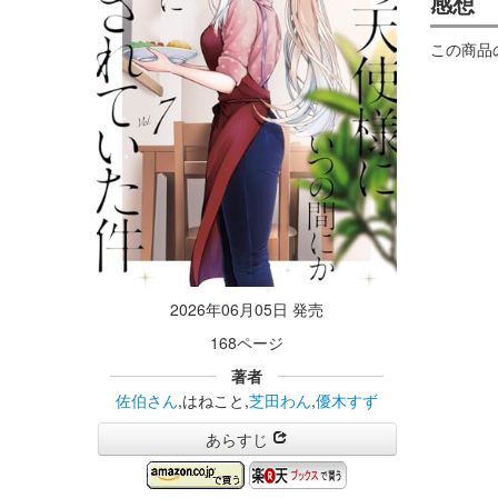
感想
この商品
2026年06月05日 発売
168ページ
著者
佐伯さん
,はねこと,
芝田わん
,
優木すず
あらすじ