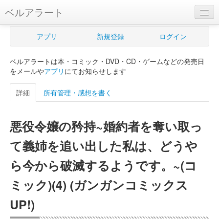
ベルアラート
ベルアラートとは
アプリ
新規登録
ログイン
ヘルプ
ベルアラートは本・コミック・DVD・CD・ゲームなどの発売日
新規登録
をメールや
アプリ
にてお知らせします
ログイン
詳細
所有管理・感想を書く
Myカレンダー
悪役令嬢の矜持~婚約者を奪い取っ
購入管理
て義姉を追い出した私は、どうや
Myシェルフ
ら今から破滅するようです。~(コ
プレミアム
ミック)(4) (ガンガンコミックス
UP!)