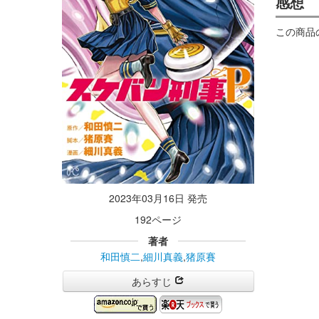
感想
この商品
2023年03月16日 発売
192ページ
著者
和田慎二
,
細川真義
,
猪原賽
あらすじ