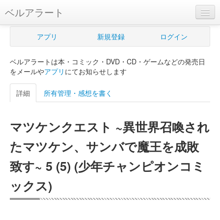
ベルアラート
ベルアラートとは
アプリ
新規登録
ログイン
ヘルプ
ベルアラートは本・コミック・DVD・CD・ゲームなどの発売日
新規登録
をメールや
アプリ
にてお知らせします
ログイン
詳細
所有管理・感想を書く
Myカレンダー
マツケンクエスト ~異世界召喚され
購入管理
たマツケン、サンバで魔王を成敗
Myシェルフ
致す~ 5 (5) (少年チャンピオンコミ
プレミアム
ックス)