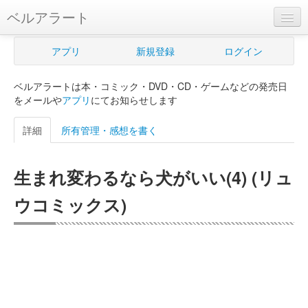
ベルアラート
ベルアラートとは
アプリ
新規登録
ログイン
ヘルプ
ベルアラートは本・コミック・DVD・CD・ゲームなどの発売日
新規登録
をメールや
アプリ
にてお知らせします
ログイン
詳細
所有管理・感想を書く
Myカレンダー
生まれ変わるなら犬がいい(4) (リュ
購入管理
ウコミックス)
Myシェルフ
プレミアム