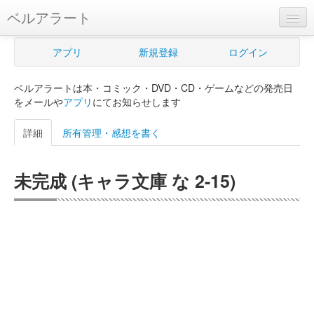
ベルアラート
ベルアラートとは
アプリ
新規登録
ログイン
ヘルプ
ベルアラートは本・コミック・DVD・CD・ゲームなどの発売日
新規登録
をメールや
アプリ
にてお知らせします
ログイン
詳細
所有管理・感想を書く
Myカレンダー
未完成 (キャラ文庫 な 2-15)
購入管理
Myシェルフ
プレミアム