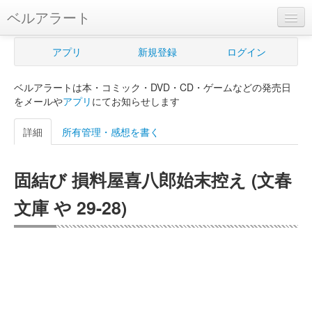
ベルアラート
ベルアラートとは
アプリ
新規登録
ログイン
ヘルプ
ベルアラートは本・コミック・DVD・CD・ゲームなどの発売日
新規登録
をメールや
アプリ
にてお知らせします
ログイン
詳細
所有管理・感想を書く
Myカレンダー
固結び 損料屋喜八郎始末控え (文春
購入管理
文庫 や 29-28)
Myシェルフ
プレミアム