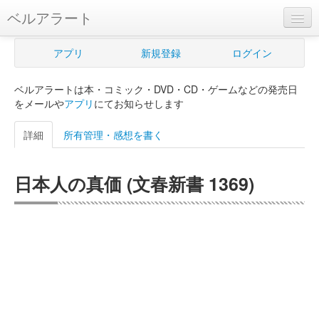
ベルアラート
ベルアラートとは
アプリ
新規登録
ログイン
ヘルプ
ベルアラートは本・コミック・DVD・CD・ゲームなどの発売日
新規登録
をメールや
アプリ
にてお知らせします
ログイン
詳細
所有管理・感想を書く
Myカレンダー
日本人の真価 (文春新書 1369)
購入管理
Myシェルフ
プレミアム