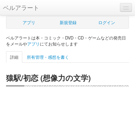
ベルアラート
ベルアラートとは
アプリ
新規登録
ログイン
ヘルプ
ベルアラートは本・コミック・DVD・CD・ゲームなどの発売日
新規登録
をメールや
アプリ
にてお知らせします
ログイン
詳細
所有管理・感想を書く
Myカレンダー
猿駅/初恋 (想像力の文学)
購入管理
Myシェルフ
プレミアム