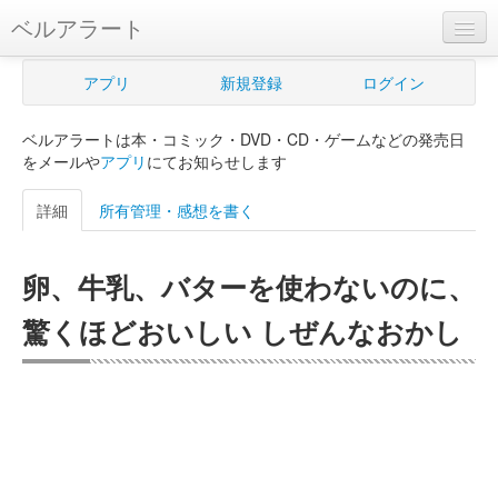
ベルアラート
ベルアラートとは
アプリ
新規登録
ログイン
ヘルプ
ベルアラートは本・コミック・DVD・CD・ゲームなどの発売日
新規登録
をメールや
アプリ
にてお知らせします
ログイン
詳細
所有管理・感想を書く
Myカレンダー
卵、牛乳、バターを使わないのに、
購入管理
驚くほどおいしい しぜんなおかし
Myシェルフ
プレミアム