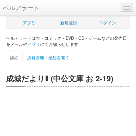
ベルアラート
ベルアラートとは
アプリ
新規登録
ログイン
ヘルプ
ベルアラートは本・コミック・DVD・CD・ゲームなどの発売日
新規登録
をメールや
アプリ
にてお知らせします
ログイン
詳細
所有管理・感想を書く
Myカレンダー
成城だよりⅡ (中公文庫 お 2-19)
購入管理
Myシェルフ
プレミアム