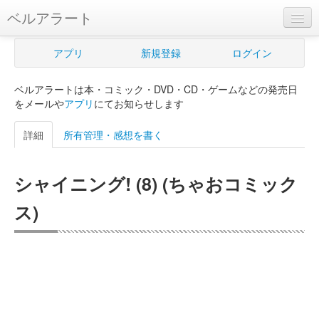
ベルアラート
ベルアラートとは
アプリ
新規登録
ログイン
ヘルプ
ベルアラートは本・コミック・DVD・CD・ゲームなどの発売日
新規登録
をメールや
アプリ
にてお知らせします
ログイン
詳細
所有管理・感想を書く
Myカレンダー
シャイニング! (8) (ちゃおコミック
購入管理
ス)
Myシェルフ
プレミアム