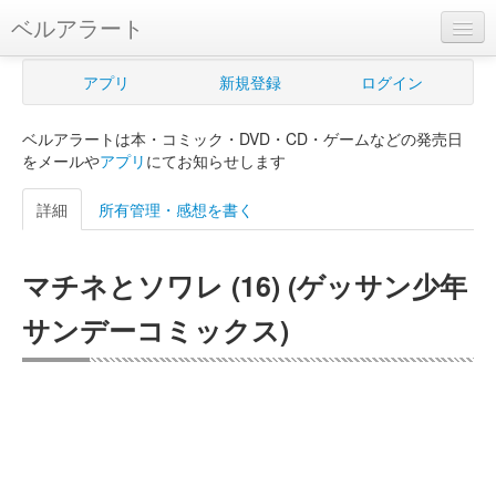
ベルアラート
ベルアラートとは
アプリ
新規登録
ログイン
ヘルプ
ベルアラートは本・コミック・DVD・CD・ゲームなどの発売日
新規登録
をメールや
アプリ
にてお知らせします
ログイン
詳細
所有管理・感想を書く
Myカレンダー
マチネとソワレ (16) (ゲッサン少年
購入管理
サンデーコミックス)
Myシェルフ
プレミアム