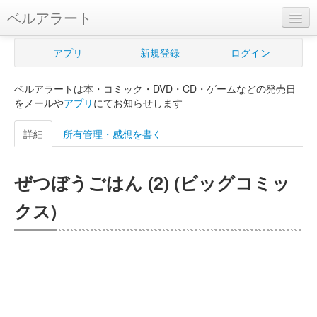
ベルアラート
ベルアラートとは
アプリ
新規登録
ログイン
ヘルプ
ベルアラートは本・コミック・DVD・CD・ゲームなどの発売日
新規登録
をメールや
アプリ
にてお知らせします
ログイン
詳細
所有管理・感想を書く
Myカレンダー
ぜつぼうごはん (2) (ビッグコミッ
購入管理
クス)
Myシェルフ
プレミアム