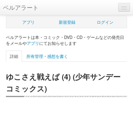
ベルアラート
ベルアラートとは
アプリ
新規登録
ログイン
ヘルプ
ベルアラートは本・コミック・DVD・CD・ゲームなどの発売日
新規登録
をメールや
アプリ
にてお知らせします
ログイン
詳細
所有管理・感想を書く
Myカレンダー
ゆこさえ戦えば (4) (少年サンデー
購入管理
コミックス)
Myシェルフ
プレミアム