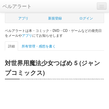
ベルアラート
ベルアラートとは
アプリ
新規登録
ログイン
ヘルプ
ベルアラートは本・コミック・DVD・CD・ゲームなどの発売日
新規登録
をメールや
アプリ
にてお知らせします
ログイン
詳細
所有管理・感想を書く
Myカレンダー
対世界用魔法少女つばめ 5 (ジャン
購入管理
プコミックス)
Myシェルフ
プレミアム