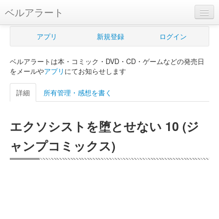
ベルアラート
ベルアラートとは
アプリ
新規登録
ログイン
ヘルプ
ベルアラートは本・コミック・DVD・CD・ゲームなどの発売日
新規登録
をメールや
アプリ
にてお知らせします
ログイン
詳細
所有管理・感想を書く
Myカレンダー
エクソシストを堕とせない 10 (ジ
購入管理
ャンプコミックス)
Myシェルフ
プレミアム