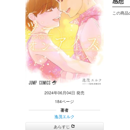
感想
この商品
2024年06月04日 発売
184ページ
著者
逸茂エルク
あらすじ