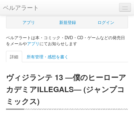
ベルアラート
ベルアラートとは
アプリ
新規登録
ログイン
ヘルプ
ベルアラートは本・コミック・DVD・CD・ゲームなどの発売日
新規登録
をメールや
アプリ
にてお知らせします
ログイン
詳細
所有管理・感想を書く
Myカレンダー
ヴィジランテ 13 ―僕のヒーローア
購入管理
カデミアILLEGALS― (ジャンプコ
Myシェルフ
ミックス)
プレミアム