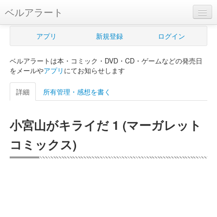
ベルアラート
ベルアラートとは
アプリ
新規登録
ログイン
ヘルプ
ベルアラートは本・コミック・DVD・CD・ゲームなどの発売日
新規登録
をメールや
アプリ
にてお知らせします
ログイン
詳細
所有管理・感想を書く
Myカレンダー
小宮山がキライだ 1 (マーガレット
購入管理
コミックス)
Myシェルフ
プレミアム