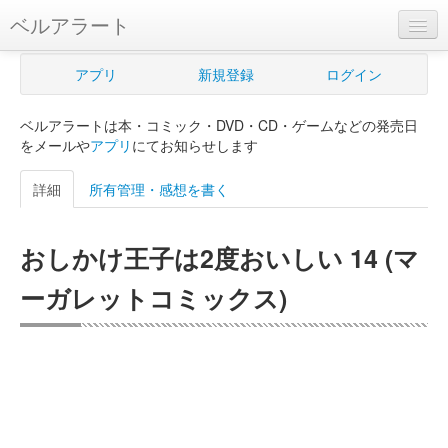
ベルアラート
ベルアラートとは
アプリ
新規登録
ログイン
ヘルプ
ベルアラートは本・コミック・DVD・CD・ゲームなどの発売日
新規登録
をメールや
アプリ
にてお知らせします
ログイン
詳細
所有管理・感想を書く
Myカレンダー
おしかけ王子は2度おいしい 14 (マ
購入管理
ーガレットコミックス)
Myシェルフ
プレミアム