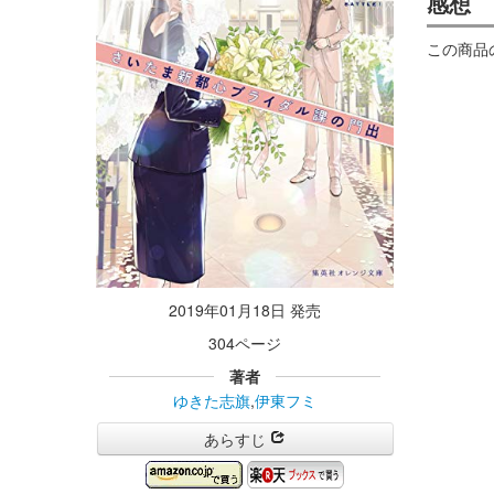
感想
この商品
2019年01月18日 発売
304ページ
著者
ゆきた志旗
,
伊東フミ
あらすじ