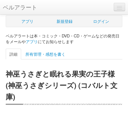
ベルアラート
ベルアラートとは
アプリ
新規登録
ログイン
ヘルプ
ベルアラートは本・コミック・DVD・CD・ゲームなどの発売日
新規登録
をメールや
アプリ
にてお知らせします
ログイン
詳細
所有管理・感想を書く
Myカレンダー
神巫うさぎと眠れる果実の王子様
購入管理
(神巫うさぎシリーズ) (コバルト文
Myシェルフ
庫)
プレミアム