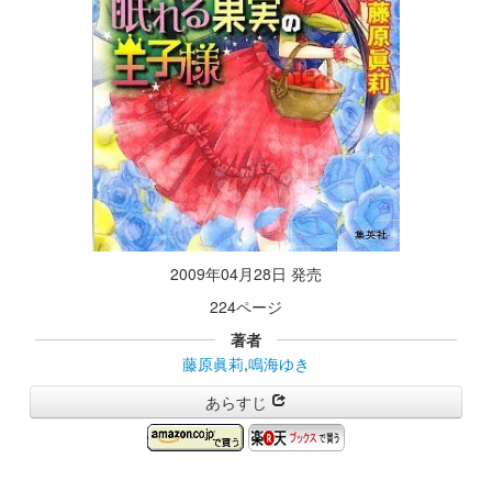
2009年04月28日 発売
224ページ
著者
藤原眞莉
,
鳴海ゆき
あらすじ