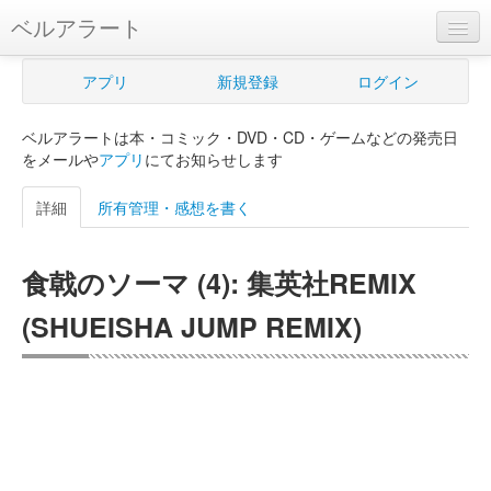
ベルアラート
ベルアラートとは
アプリ
新規登録
ログイン
ヘルプ
ベルアラートは本・コミック・DVD・CD・ゲームなどの発売日
新規登録
をメールや
アプリ
にてお知らせします
ログイン
詳細
所有管理・感想を書く
Myカレンダー
食戟のソーマ (4): 集英社REMIX
購入管理
(SHUEISHA JUMP REMIX)
Myシェルフ
プレミアム