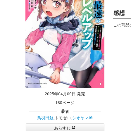
感想
この商品
2025年04月09日 発売
160ページ
著者
鳥羽田航
,トモゼロ,
シオヤマ琴
あらすじ