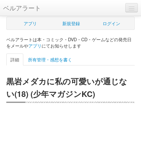
ベルアラート
ベルアラートとは
アプリ
新規登録
ログイン
ヘルプ
ベルアラートは本・コミック・DVD・CD・ゲームなどの発売日
新規登録
をメールや
アプリ
にてお知らせします
ログイン
詳細
所有管理・感想を書く
Myカレンダー
黒岩メダカに私の可愛いが通じな
購入管理
い(18) (少年マガジンKC)
Myシェルフ
プレミアム