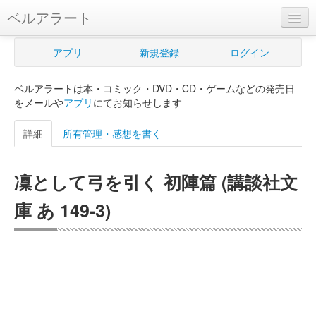
ベルアラート
ベルアラートとは
アプリ
新規登録
ログイン
ヘルプ
ベルアラートは本・コミック・DVD・CD・ゲームなどの発売日
新規登録
をメールや
アプリ
にてお知らせします
ログイン
詳細
所有管理・感想を書く
Myカレンダー
凜として弓を引く 初陣篇 (講談社文
購入管理
庫 あ 149-3)
Myシェルフ
プレミアム