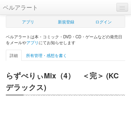
ベルアラート
ベルアラートとは
アプリ
新規登録
ログイン
ヘルプ
ベルアラートは本・コミック・DVD・CD・ゲームなどの発売日
新規登録
をメールや
アプリ
にてお知らせします
ログイン
詳細
所有管理・感想を書く
Myカレンダー
らずべりぃMix（4） ＜完＞ (KC
購入管理
デラックス)
Myシェルフ
プレミアム