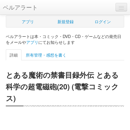
ベルアラート
ベルアラートとは
アプリ
新規登録
ログイン
ヘルプ
ベルアラートは本・コミック・DVD・CD・ゲームなどの発売日
新規登録
をメールや
アプリ
にてお知らせします
ログイン
詳細
所有管理・感想を書く
Myカレンダー
とある魔術の禁書目録外伝 とある
購入管理
科学の超電磁砲(20) (電撃コミック
Myシェルフ
ス)
プレミアム