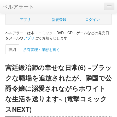
ベルアラート
ベルアラートとは
アプリ
新規登録
ログイン
ヘルプ
ベルアラートは本・コミック・DVD・CD・ゲームなどの発売日
新規登録
をメールや
アプリ
にてお知らせします
ログイン
詳細
所有管理・感想を書く
Myカレンダー
宮廷鍛冶師の幸せな日常(6) ~ブラッ
購入管理
クな職場を追放されたが、隣国で公
Myシェルフ
爵令嬢に溺愛されながらホワイト
プレミアム
な生活を送ります~ (電撃コミック
スNEXT)