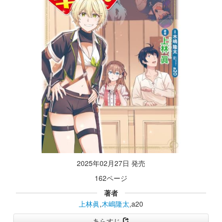
2025年02月27日 発売
162ページ
著者
上林眞
,
木嶋隆太
,a20
あらすじ