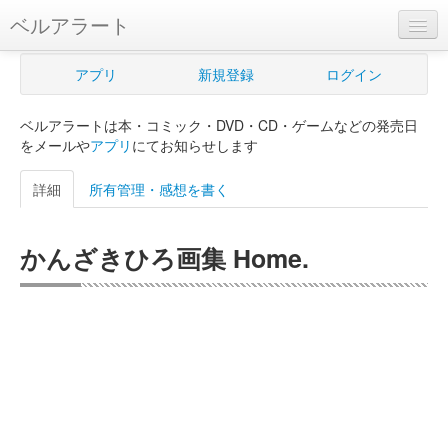
ベルアラート
ベルアラートとは
アプリ
新規登録
ログイン
ヘルプ
ベルアラートは本・コミック・DVD・CD・ゲームなどの発売日
新規登録
をメールや
アプリ
にてお知らせします
ログイン
詳細
所有管理・感想を書く
Myカレンダー
かんざきひろ画集 Home.
購入管理
Myシェルフ
プレミアム