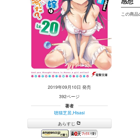
感想
この商品
2019年09月10日 発売
392ページ
著者
聴猫芝居
,
Hisasi
あらすじ