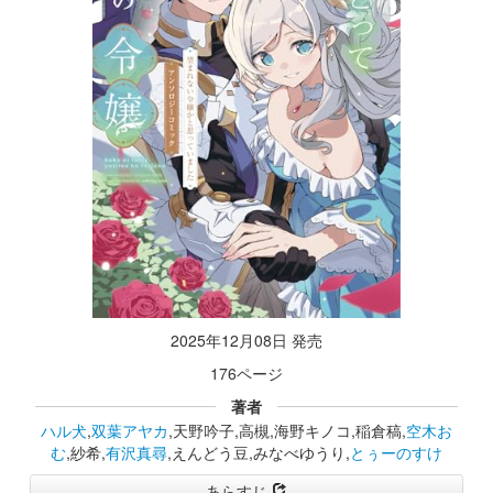
2025年12月08日 発売
176ページ
著者
ハル犬
,
双葉アヤカ
,天野吟子,高槻,海野キノコ,稲倉稿,
空木お
む
,紗希,
有沢真尋
,えんどう豆,みなべゆうり,
とぅーのすけ
あらすじ