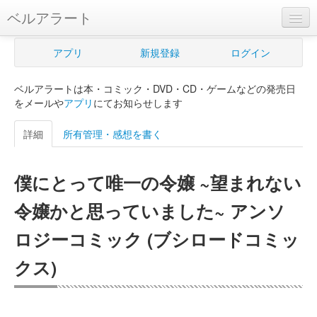
ベルアラート
ベルアラートとは
アプリ
新規登録
ログイン
ヘルプ
ベルアラートは本・コミック・DVD・CD・ゲームなどの発売日
新規登録
をメールや
アプリ
にてお知らせします
ログイン
詳細
所有管理・感想を書く
Myカレンダー
僕にとって唯一の令嬢 ~望まれない
購入管理
令嬢かと思っていました~ アンソ
Myシェルフ
ロジーコミック (ブシロードコミッ
プレミアム
クス)