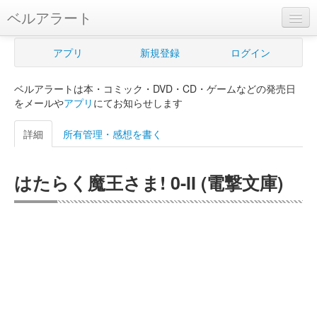
ベルアラート
ベルアラートとは
アプリ
新規登録
ログイン
ヘルプ
ベルアラートは本・コミック・DVD・CD・ゲームなどの発売日
新規登録
をメールや
アプリ
にてお知らせします
ログイン
詳細
所有管理・感想を書く
Myカレンダー
はたらく魔王さま! 0-II (電撃文庫)
購入管理
Myシェルフ
プレミアム