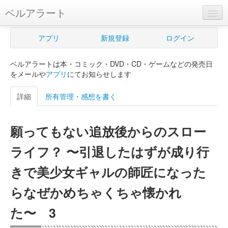
ベルアラート
ベルアラートとは
アプリ
新規登録
ログイン
ヘルプ
ベルアラートは本・コミック・DVD・CD・ゲームなどの発売日
新規登録
をメールや
アプリ
にてお知らせします
ログイン
詳細
所有管理・感想を書く
Myカレンダー
願ってもない追放後からのスロー
購入管理
ライフ？ 〜引退したはずが成り行
Myシェルフ
きで美少女ギャルの師匠になった
プレミアム
らなぜかめちゃくちゃ懐かれ
た〜 3