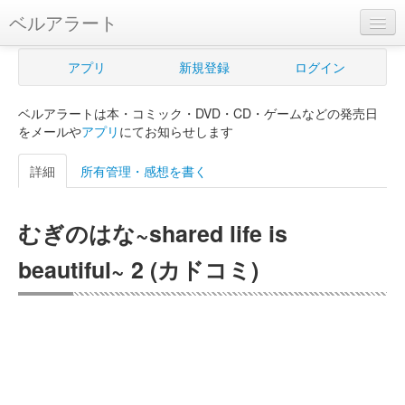
ベルアラート
ベルアラートとは
アプリ
新規登録
ログイン
ヘルプ
ベルアラートは本・コミック・DVD・CD・ゲームなどの発売日
新規登録
をメールや
アプリ
にてお知らせします
ログイン
詳細
所有管理・感想を書く
Myカレンダー
むぎのはな~shared life is
購入管理
beautiful~ 2 (カドコミ)
Myシェルフ
プレミアム