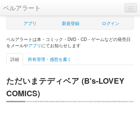
ベルアラート
ベルアラートとは
アプリ
新規登録
ログイン
ヘルプ
ベルアラートは本・コミック・DVD・CD・ゲームなどの発売日
新規登録
をメールや
アプリ
にてお知らせします
ログイン
詳細
所有管理・感想を書く
Myカレンダー
ただいまテディベア (B's-LOVEY
購入管理
COMICS)
Myシェルフ
プレミアム